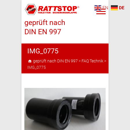
EN
DE
geprüft nach
DIN EN 997
IMG_0775
geprüft nach DIN EN 997
>
FAQ Technik
>
IMG_0775