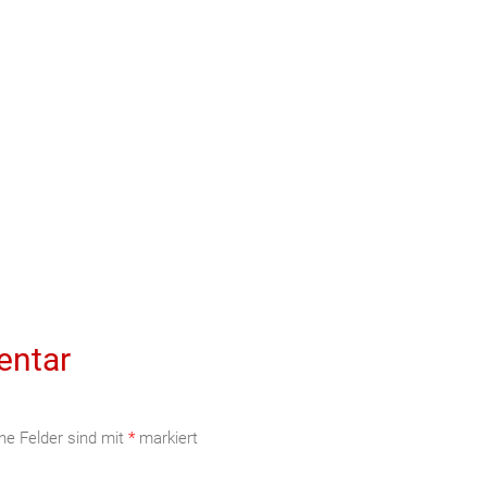
entar
che Felder sind mit
*
markiert