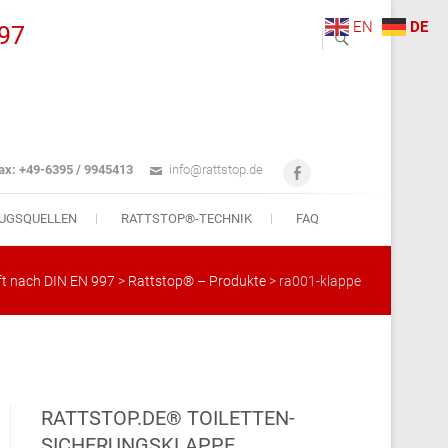
EN
DE
997
ax: +49-6395 / 9945413
info@rattstop.de
Facebook
UGSQUELLEN
RATTSTOP®-TECHNIK
FAQ
ft nach DIN EN 997
>
Rattstop® – Produkte
>
ra001-klappe
RATTSTOP.DE® TOILETTEN-
SICHERUNGSKLAPPE