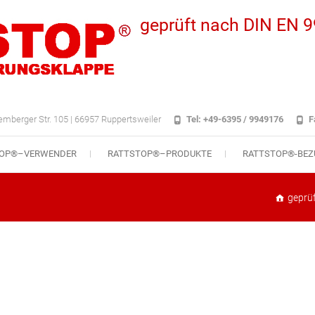
geprüft nach DIN EN 
emberger Str. 105 | 66957 Ruppertsweiler
Tel: +49-6395 / 9949176
F
TOP®–VERWENDER
RATTSTOP®–PRODUKTE
RATTSTOP®-BEZ
geprü