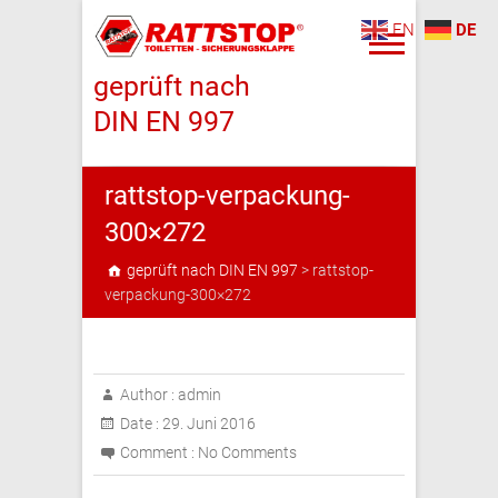
EN
DE
geprüft nach
DIN EN 997
rattstop-verpackung-
300×272
geprüft nach DIN EN 997
>
rattstop-
verpackung-300×272
Author :
admin
Date :
29. Juni 2016
Comment :
No Comments